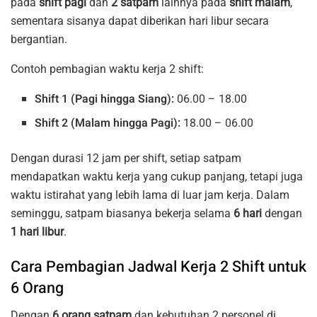
pada
shift pagi
dan
2 satpam
lainnya pada
shift malam
,
sementara sisanya dapat diberikan hari libur secara
bergantian.
Contoh pembagian waktu kerja 2 shift:
Shift 1 (Pagi hingga Siang):
06.00 – 18.00
Shift 2 (Malam hingga Pagi):
18.00 – 06.00
Dengan durasi 12 jam per shift, setiap satpam
mendapatkan waktu kerja yang cukup panjang, tetapi juga
waktu istirahat yang lebih lama di luar jam kerja. Dalam
seminggu, satpam biasanya bekerja selama
6 hari
dengan
1 hari libur
.
Cara Pembagian Jadwal Kerja 2 Shift untuk
6 Orang
Dengan
6 orang satpam
dan kebutuhan 2 personel di