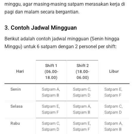
minggu, agar masing-masing satpam merasakan kerja di
pagi dan malam secara bergantian.
3.
Contoh Jadwal Mingguan
Berikut adalah contoh jadwal mingguan (Senin hingga
Minggu) untuk 6 satpam dengan 2 personel per shift:
Shift 1
Shift 2
Hari
Libur
(06.00-
(18.00-
18.00)
06.00)
Senin
Satpam A,
Satpam C,
Satpam E,
Satpam B
Satpam D
Satpam F
Selasa
Satpam E,
Satpam A,
Satpam C,
Satpam F
Satpam B
Satpam D
Rabu
Satpam C,
Satpam E,
Satpam A,
Satpam D
Satpam F
Satpam B