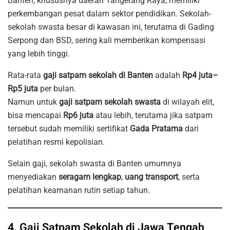
Banten, khususnya daerah Tangerang Raya, memiliki
perkembangan pesat dalam sektor pendidikan. Sekolah-
sekolah swasta besar di kawasan ini, terutama di Gading
Serpong dan BSD, sering kali memberikan kompensasi
yang lebih tinggi.
Rata-rata
gaji satpam sekolah di Banten
adalah
Rp4 juta–
Rp5 juta
per bulan.
Namun untuk
gaji satpam sekolah swasta
di wilayah elit,
bisa mencapai
Rp6 juta
atau lebih, terutama jika satpam
tersebut sudah memiliki sertifikat
Gada Pratama
dari
pelatihan resmi kepolisian.
Selain gaji, sekolah swasta di Banten umumnya
menyediakan
seragam lengkap
,
uang transport
, serta
pelatihan keamanan rutin setiap tahun.
4. Gaji Satpam Sekolah di Jawa Tengah