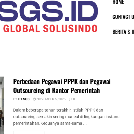
HOME
CONTACT 
BERITA & 
Perbedaan Pegawai PPPK dan Pegawai
Outsourcing di Kantor Pemerintah
BY
PT.SGS
NOVEMBER 5, 2025
0
Dalam beberapa tahun terakhir, istilah PPPK dan
outsourcing semakin sering muncul di lingkungan instansi
pemerintahan.Keduanya sama-sama ...